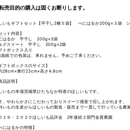
転売目的の購入は固くお断りします
。
しいもギフトセット【平干し2種５袋】 べにはるか200g×３袋 シ
セット内容】
にはるか 平干し 200g×3袋
ルクスイート 平干し 200g×2袋
フトボックス入り
包装紙での包装は、承れません。予めご了承ください。
ギフトボックスのサイズ】
約28cm×奥行23cm×高さ4.8cm
商品説明】
しいもの本場茨城県ひたちなか特産のほしいもです。
さ、やわらかさにこだわっておりスイーツ感覚で召し上がれます。
料いもの生産からほしいもの製造・販売まで一貫して行っている農
０１９・２０２０ほしいも品評会 2年連続２部門金賞農園
べにはるかの特徴】