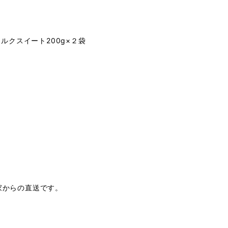
ルクスイート200g×２袋
家からの直送です。