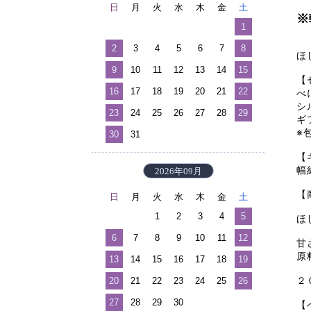
日
月
火
水
木
金
土
※
1
2
3
4
5
6
7
8
ほ
9
10
11
12
13
14
15
【
16
17
18
19
20
21
22
べ
シ
23
24
25
26
27
28
29
ギ
※
30
31
【
幅
2026年09月
【
日
月
火
水
木
金
土
1
2
3
4
5
ほ
6
7
8
9
10
11
12
甘
原
13
14
15
16
17
18
19
２
20
21
22
23
24
25
26
27
28
29
30
【