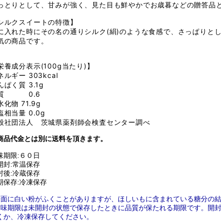
っとりとして、甘みが強く、見た目も鮮やかでお歳暮などの贈答品
シルクスイートの特徴】
に入れた時にその名の通りシルク(絹)のような食感で、さっぱりと
気の商品です。
栄養成分表示(100g当たり)】
ネルギー 303kcal
んぱく質 3.1g
質 0.6
化物 71.9g
塩相当量 0.0g
般社団法人 茨城県薬剤師会検査センター調べ
商品代金とは別に送料を頂きます。
味期限:６０日
開封:常温保存
封後:冷蔵保存
期保存:冷凍保存
表面に白い粉がふくことがありますが、ほしいもに含まれている糖分の
賞味期限は未開封の状態で保存したときに品質が保たれる期限です。開
くか、冷凍保存してください。