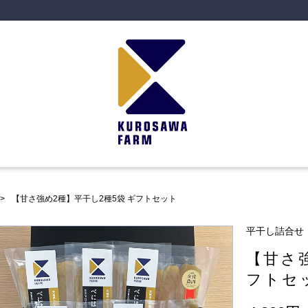
【甘さ強め2種】平干し2種5袋 ギフトセット
平干し詰合せ
【甘さ
フトセ