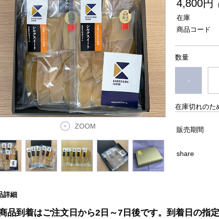
4,800円
在庫
商品コード
数量
-
在庫切れのた
ZOOM
販売期間
share
品詳細
商品到着はご注文日から2日～7日後です。到着日の指