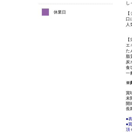
し
休業日
【
口
人
【
エ
た
脂
炭水
食
一
※
賞
未
開
長
●
●
頂