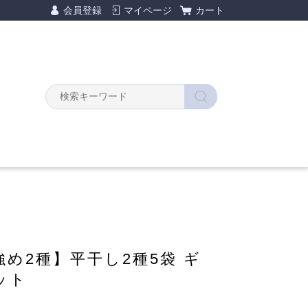
会員登録
マイページ
カート
強め2種】平干し2種5袋 ギ
ット