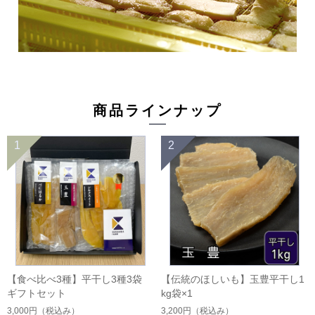
商品ラインナップ
1
2
【食べ比べ3種】平干し3種3袋
【伝統のほしいも】玉豊平干し1
ギフトセット
kg袋×1
3,000円
（税込み）
3,200円
（税込み）