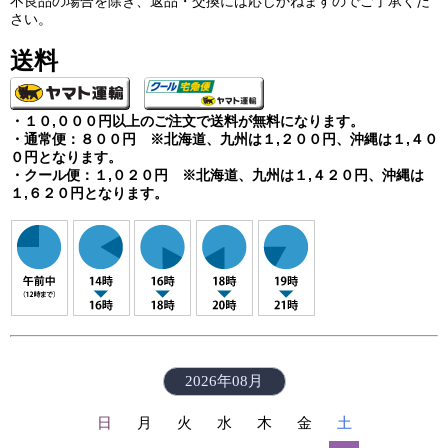
不良品の場合を除き、返品・交換には応じかねますのでご了承くだ
さい。
送料
・１０,０００円以上のご注文で送料が無料になります。
・通常便：８００円 ※北海道、九州は１,２００円、
沖縄は
１,４
０
０円
となります。
・クール便：１,０２０円 ※北海道、九州は１,４２０円、
沖縄は
１,６２
０円
となります。
2026年08月
日
月
火
水
木
金
土