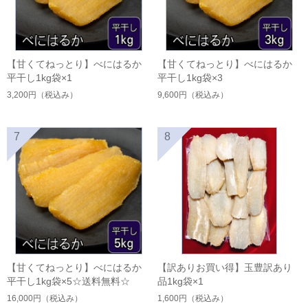
【甘くてねっとり】べにはるか
【甘くてねっとり】べにはるか
平干し1kg袋×1
平干し1kg袋×3
3,200円
（税込み）
9,600円
（税込み）
7
8
【甘くてねっとり】べにはるか
【訳ありお買い得】玉豊訳あり
平干し1kg袋×5☆送料無料☆
品1kg袋×1
16,000円
（税込み）
1,600円
（税込み）