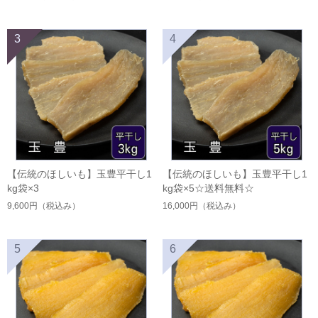
3
4
【伝統のほしいも】玉豊平干し1
【伝統のほしいも】玉豊平干し1
kg袋×3
kg袋×5☆送料無料☆
9,600円
（税込み）
16,000円
（税込み）
5
6