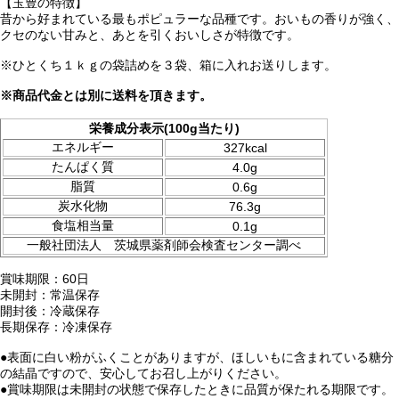
【玉豊の特徴】
昔から好まれている最もポピュラーな品種です。おいもの香りが強く、
クセのない甘みと、あとを引くおいしさが特徴です。
※ひとくち１ｋｇの袋詰めを３袋、箱に入れお送りします。
※商品代金とは別に送料を頂きます。
栄養成分表示(100g当たり)
エネルギー
327kcal
たんぱく質
4.0g
脂質
0.6g
炭水化物
76.3g
食塩相当量
0.1g
一般社団法人 茨城県薬剤師会検査センター調べ
賞味期限：60日
未開封：常温保存
開封後：冷蔵保存
長期保存：冷凍保存
●表面に白い粉がふくことがありますが、ほしいもに含まれている糖分
の結晶ですので、安心してお召し上がりください。
●賞味期限は未開封の状態で保存したときに品質が保たれる期限です。